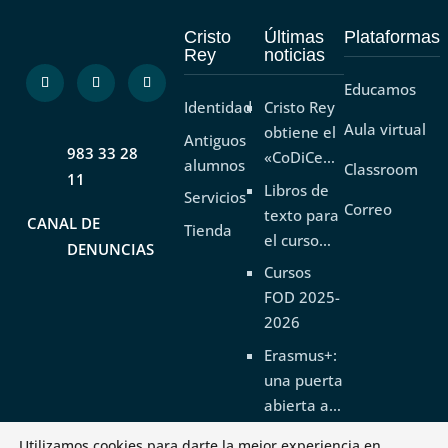
Cristo
Últimas
Plataformas
Rey
noticias
Educamos
Identidad
Cristo Rey
Aula virtual
obtiene el
Antiguos
983 33 28
«CoDiCe
alumnos
Classroom
11
TIC» de
Libros de
Servicios
Nivel 5-
Correo
texto para
CANAL DE
Tienda
Excelente
el curso
DENUNCIAS
2026-2027
Cursos
FOD 2025-
2026
Erasmus+:
una puerta
abierta al
futuro
Utilizamos cookies para darte la mejor experiencia en