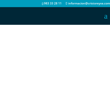
983 33 28 11
informacion@cristoreyva.com
Fecha
14.May.2021