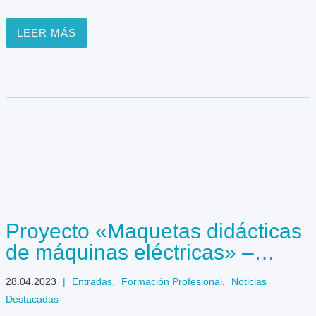
LEER MÁS
Proyecto «Maquetas didácticas
de máquinas eléctricas» –
AulaEmpresaCyL
28.04.2023
|
Entradas
,
Formación Profesional
,
Noticias
Destacadas