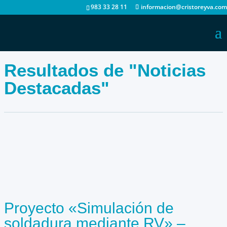
983 33 28 11
informacion@cristoreyva.com
Resultados de "Noticias
Destacadas"
Proyecto «Simulación de
soldadura mediante RV» –