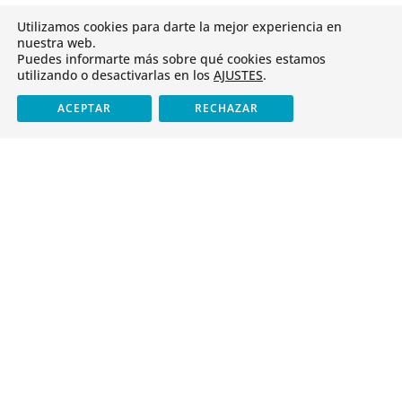

983 33 28 11
Utilizamos cookies para darte la mejor experiencia en
nuestra web.
CANAL DE DENUNCIAS
Puedes informarte más sobre qué cookies estamos
utilizando o desactivarlas en los
AJUSTES
.
Cristo Rey
ACEPTAR
RECHAZAR
Identidad
Antiguos alumnos
Servicios
Tienda
Oferta educativa
Infantil y Primaria
ESO y Bachillerato