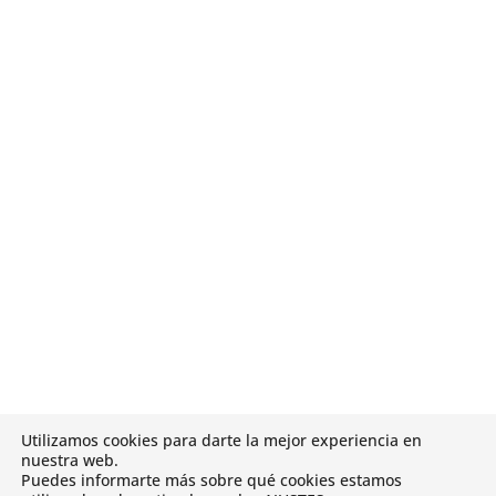

983 33 28 11
Utilizamos cookies para darte la mejor experiencia en
nuestra web.
CANAL DE DENUNCIAS
Puedes informarte más sobre qué cookies estamos