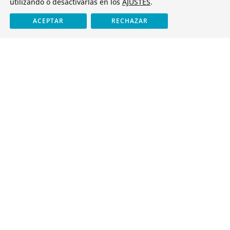
utilizando o desactivarlas en los
AJUSTES
.
Cristo Rey
ACEPTAR
RECHAZAR
Identidad
Antiguos alumnos
Servicios
Tienda
Oferta educativa
Infantil y Primaria
ESO y Bachillerato
Formación Profesional
Paraescolares