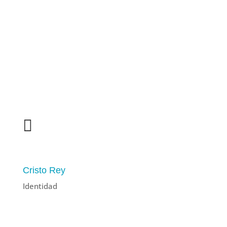

983 33 28 11
CANAL DE DENUNCIAS
Cristo Rey
Identidad
Antiguos alumnos
Servicios