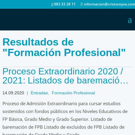
983 33 28 11
informacion@cristoreyva.com
Resultados de
"Formación Profesional"
Proceso Extraordinario 2020 /
2021: Listados de baremación
extraordinaria de septiembre
14.09.2020
|
Entradas
,
Formación Profesional
Proceso de Admisión Extraordinario para cursar estudios
sostenidos con fondos públicos en los Niveles Educativos de
FP Básica, Grado Medio y Grado Superior. Listado de
baremación de FPB Listado de excluidos de FPB Listado de
baremación de Grado Medio y Grado...