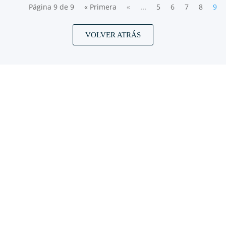
Página 9 de 9
« Primera
«
...
5
6
7
8
9
VOLVER ATRÁS