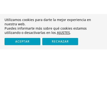

983 33 28 11
Utilizamos cookies para darte la mejor experiencia en
nuestra web.
CANAL DE DENUNCIAS
Puedes informarte más sobre qué cookies estamos
utilizando o desactivarlas en los
AJUSTES
.
Cristo Rey
ACEPTAR
RECHAZAR
Identidad
Antiguos alumnos
Servicios
Tienda
Oferta educativa
Infantil y Primaria