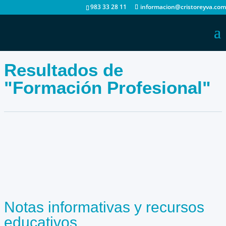
983 33 28 11
informacion@cristoreyva.com
Resultados de
"Formación Profesional"
Notas informativas y recursos
educativos.