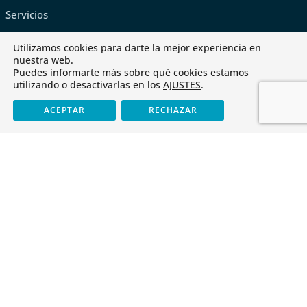
Servicios
Tienda
Utilizamos cookies para darte la mejor experiencia en
nuestra web.
Puedes informarte más sobre qué cookies estamos
utilizando o desactivarlas en los
AJUSTES
.
ACEPTAR
RECHAZAR
Últimas noticias
Cristo Rey obtiene el «CoDiCe TIC» de Nivel 5-Excelente
Libros de texto para el curso 2026-2027
Cursos FOD 2025-2026
Erasmus+: una puerta abierta al futuro
Plataformas