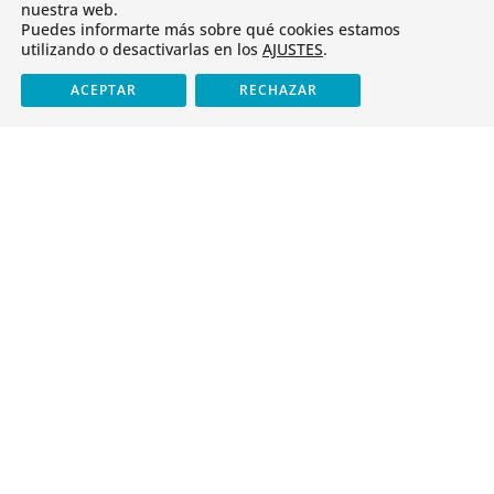
nuestra web.
CANAL DE DENUNCIAS
Puedes informarte más sobre qué cookies estamos
utilizando o desactivarlas en los
AJUSTES
.
Cristo Rey
ACEPTAR
RECHAZAR
Identidad
Antiguos alumnos
Servicios
Tienda
Oferta educativa
Infantil y Primaria
ESO y Bachillerato
Formación Profesional