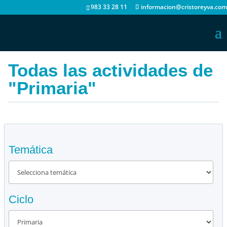
983 33 28 11
informacion@cristoreyva.com
Todas las actividades de
"Primaria"
Temática
Ciclo