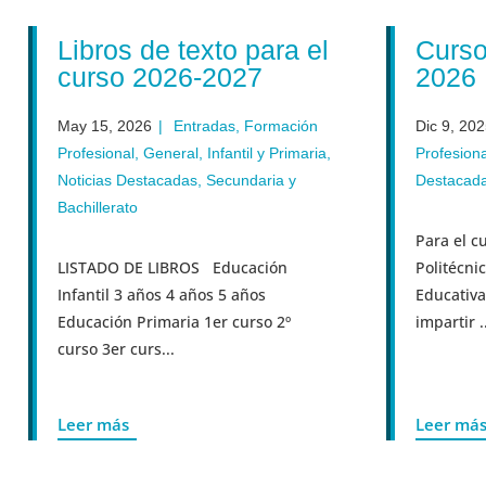
Libros de texto para el
Cursos FO
curso 2026-2027
2026
May 15, 2026
|
Entradas
,
Formación
Dic 9, 2025
|
Ent
Profesional
,
General
,
Infantil y Primaria
,
Profesional
,
Gener
Noticias Destacadas
,
Secundaria y
Destacadas
Bachillerato
Para el curso 2025
LISTADO DE LIBROS Educación
Politécnico Crist
Infantil 3 años 4 años 5 años
Educativa Jesuita
Educación Primaria 1er curso 2º
impartir ...
curso 3er curs...
Leer más
Leer más