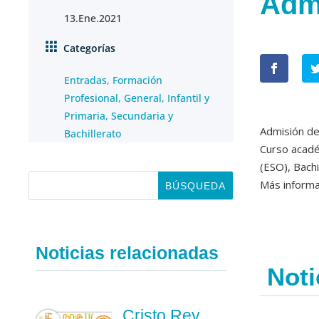
Adm
13.Ene.2021
Categorías
Entradas
,
Formación
Profesional
,
General
,
Infantil y
Primaria
,
Secundaria y
Admisión de
Bachillerato
Curso acadé
(ESO), Bachi
Más inform
Noticias relacionadas
Noti
Cristo Rey