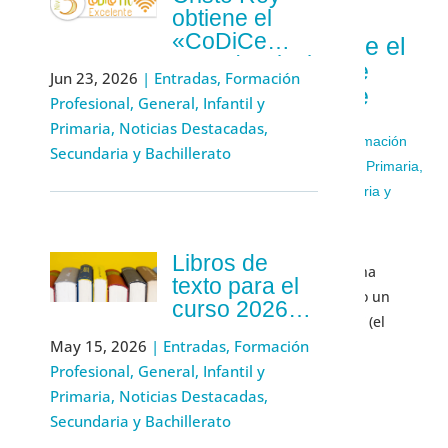
obtiene el
«CoDiCe
Cristo Rey obtiene el
TIC» de Nivel
«CoDiCe TIC» de
Jun 23, 2026
|
Entradas
,
Formación
5-Excelente
ples
Nivel 5-Excelente
Profesional
,
General
,
Infantil y
de
Primaria
,
Noticias Destacadas
,
ión
Jun 23, 2026
|
Entradas
,
Formación
Secundaria y Bachillerato
Profesional
,
General
,
Infantil y Primaria
,
Noticias Destacadas
,
Secundaria y
Bachillerato
rial”
Libros de
La Consejería de Educación ha
texto para el
reconocido a Cristo Rey como un
curso 2026-
centro de “Nivel 5-Excelente” (el
2027
May 15, 2026
|
Entradas
,
Formación
máximo nivel) ...
Profesional
,
General
,
Infantil y
Leer más
Primaria
,
Noticias Destacadas
,
Secundaria y Bachillerato