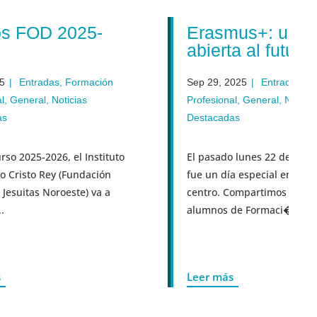
D 2025-
Erasmus+: una puert
abierta al futuro
radas
,
Formación
Sep 29, 2025
|
Entradas
,
Formación
al
,
Noticias
Profesional
,
General
,
Noticias
Destacadas
-2026, el Instituto
El pasado lunes 22 de septiembre
o Rey (Fundación
fue un día especial en nuestro
s Noroeste) va a
centro. Compartimos con nuestros
alumnos de Formaci�...
Leer más