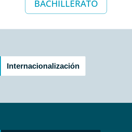
BACHILLERATO
¿Cómo funciona el plurilingüismo?
Posibilidad de secundaria Bilingüe en Inglés
Internacionalización
Optativa de Francés
Bachillerato Dual Americano
Itinerarios propuestos: