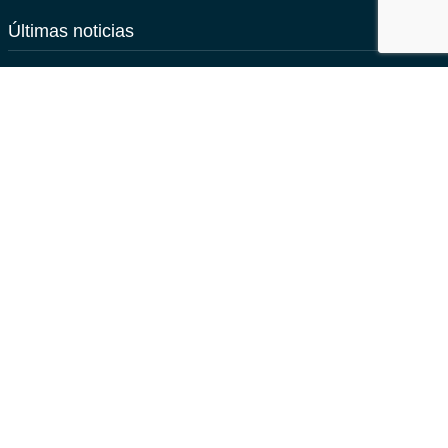
Últimas noticias
Cristo Rey obtiene el «CoDiCe TIC» de Nivel 5-Excelente
Libros de texto para el curso 2026-2027
Cursos FOD 2025-2026
Erasmus+: una puerta abierta al futuro
Plataformas
Educamos
Aula virtual
Classroom