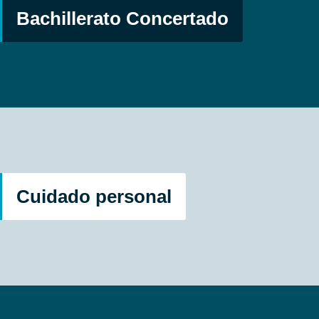
Bachillerato Cientifico – Biosanitario
Bachillerato Concertado
Bachillerato Tecnológico
Bachillerato de Ciencias Sociales
¿Cómo se realiza?
Atención directa a estudiantes y familias
Plan de tutoría, orientación, acompañamiento
Cuidado personal
Acompañamos el proyecto vital de cada estudiante
Desarrollamos personas conscientes, competentes,
compasivas y comprometidas