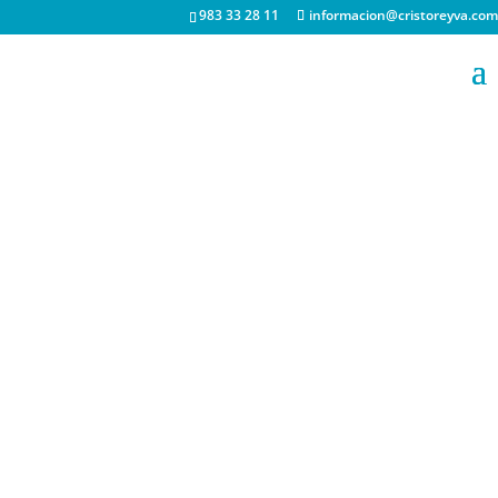
983 33 28 11
informacion@cristoreyva.com