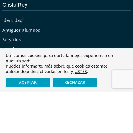
Cristo Rey
Identidad
Antiguos alumnos
Servicios
Tienda
Utilizamos cookies para darte la mejor experiencia en
nuestra web.
Puedes informarte más sobre qué cookies estamos
utilizando o desactivarlas en los
AJUSTES
.
Últimas noticias
ACEPTAR
RECHAZAR
Cristo Rey obtiene el «CoDiCe TIC» de Nivel 5-Excelente
Libros de texto para el curso 2026-2027
Cursos FOD 2025-2026
Erasmus+: una puerta abierta al futuro