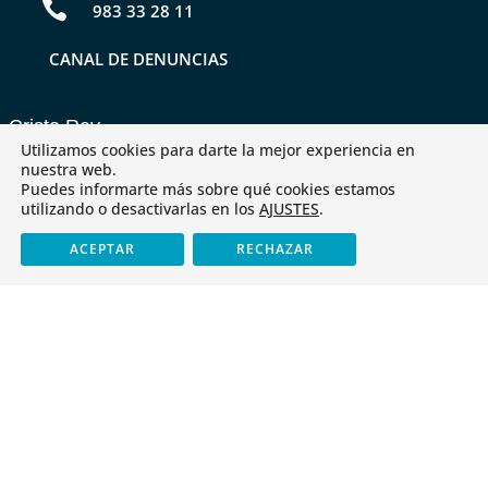

983 33 28 11
CANAL DE DENUNCIAS
Cristo Rey
Utilizamos cookies para darte la mejor experiencia en
nuestra web.
Identidad
Puedes informarte más sobre qué cookies estamos
utilizando o desactivarlas en los
AJUSTES
.
Antiguos alumnos
ACEPTAR
RECHAZAR
Servicios
Tienda
Últimas noticias
Cristo Rey obtiene el «CoDiCe TIC» de Nivel 5-Excelente