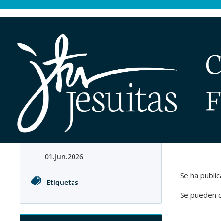
Men
Fecha
01.Jun.2026
Se ha publi
Etiquetas
Se pueden 