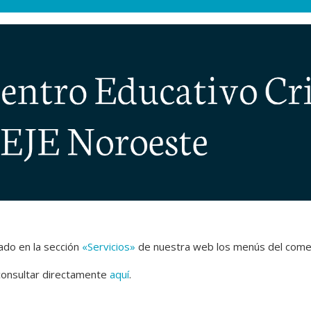
ús del comedor – Junio
cado en la sección
«Servicios»
de nuestra web los menús del comed
consultar directamente
aquí
.