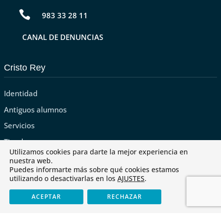

983 33 28 11
CANAL DE DENUNCIAS
Cristo Rey
Identidad
Antiguos alumnos
Servicios
Tienda
Utilizamos cookies para darte la mejor experiencia en
nuestra web.
Puedes informarte más sobre qué cookies estamos
utilizando o desactivarlas en los
AJUSTES
.
Últimas noticias
ACEPTAR
RECHAZAR
Cristo Rey obtiene el «CoDiCe TIC» de Nivel 5-Excelente