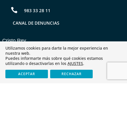

983 33 28 11
CANAL DE DENUNCIAS
Cristo Rey
Utilizamos cookies para darte la mejor experiencia en
nuestra web.
Identidad
Puedes informarte más sobre qué cookies estamos
utilizando o desactivarlas en los
AJUSTES
.
Antiguos alumnos
Servicios
ACEPTAR
RECHAZAR
Tienda
Últimas noticias