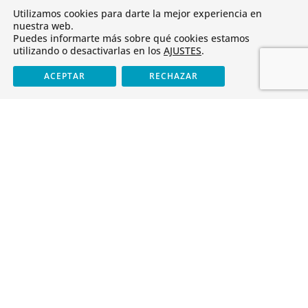
Tienda
Utilizamos cookies para darte la mejor experiencia en
nuestra web.
Puedes informarte más sobre qué cookies estamos
utilizando o desactivarlas en los
AJUSTES
.
ACEPTAR
RECHAZAR
Últimas noticias
Cristo Rey obtiene el «CoDiCe TIC» de Nivel 5-Excelente
Libros de texto para el curso 2026-2027
Cursos FOD 2025-2026
Erasmus+: una puerta abierta al futuro
Plataformas
Educamos