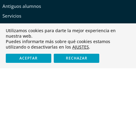
Antiguos alumnos
Servicios
Tienda
Utilizamos cookies para darte la mejor experiencia en
nuestra web.
Puedes informarte más sobre qué cookies estamos
utilizando o desactivarlas en los
AJUSTES
.
ACEPTAR
RECHAZAR
Últimas noticias
Cristo Rey obtiene el «CoDiCe TIC» de Nivel 5-Excelente
Libros de texto para el curso 2026-2027
Cursos FOD 2025-2026
Erasmus+: una puerta abierta al futuro