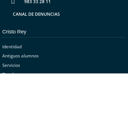

983 33 28 11
CANAL DE DENUNCIAS
Cristo Rey
Identidad
Antiguos alumnos
Servicios
Tienda
Últimas noticias
Cristo Rey obtiene el «CoDiCe TIC» de Nivel 5-Excelente