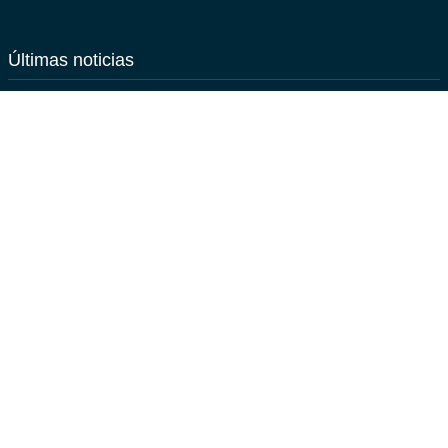
Últimas noticias
Cristo Rey obtiene el «CoDiCe TIC» de Nivel 5-Excelente
Libros de texto para el curso 2026-2027
Cursos FOD 2025-2026
Erasmus+: una puerta abierta al futuro
Plataformas
Educamos
Aula virtual