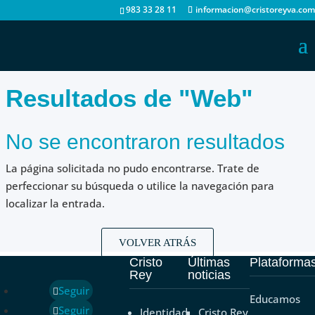
983 33 28 11
informacion@cristoreyva.com
Resultados de "Web"
No se encontraron resultados
La página solicitada no pudo encontrarse. Trate de
perfeccionar su búsqueda o utilice la navegación para
localizar la entrada.
VOLVER ATRÁS
Cristo
Últimas
Plataforma
Rey
noticias
Seguir
Educamos
Seguir
Identidad
Cristo Rey