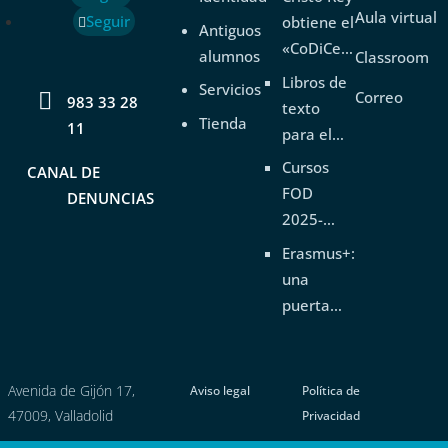
Aula virtual
Seguir
obtiene el
Antiguos
«CoDiCe
alumnos
Classroom
TIC» de
Libros de
Servicios
Correo

Nivel 5-
983 33 28
texto
Tienda
Excelente
11
para el
curso
Cursos
CANAL DE
2026-
FOD
DENUNCIAS
2027
2025-
2026
Erasmus+:
una
puerta
abierta al
futuro
Avenida de Gijón 17,
Aviso legal
Política de
47009, Valladolid
Privacidad