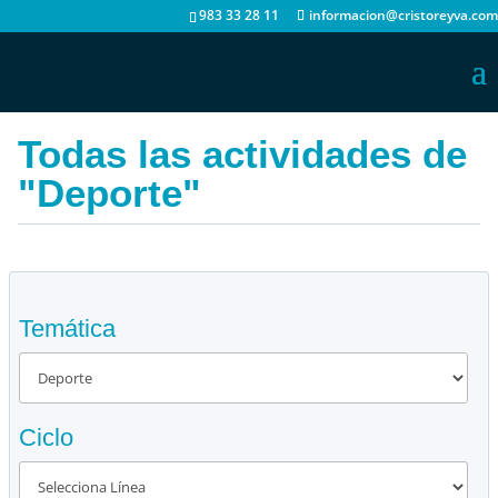
983 33 28 11
informacion@cristoreyva.com
Todas las actividades de
"Deporte"
Temática
Ciclo