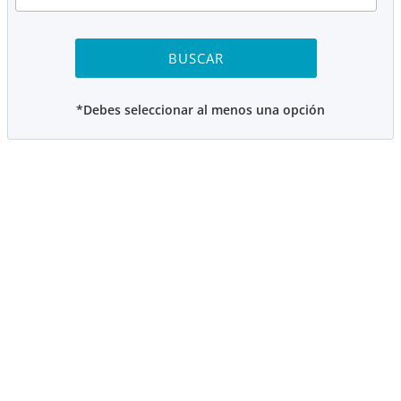
*Debes seleccionar al menos una opción
Ofrecemos diversas categorías, según el curso:
Voleibol Benjamín para 2º, 3º y 4º de...