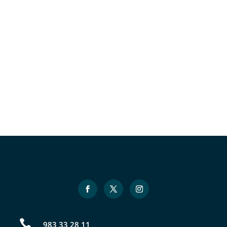

983 33 28 11