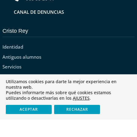
CANAL DE DENUNCIAS
Cristo Rey
Identidad
Antiguos alumnos
Servicios
Tienda
Utilizamos cookies para darte la mejor experiencia en
nuestra web.
Puedes informarte más sobre qué cookies estamos
utilizando o desactivarlas en los
AJUSTES
.
ACEPTAR
RECHAZAR
Últimas noticias
Cristo Rey obtiene el «CoDiCe TIC» de Nivel 5-Excelente
Libros de texto para el curso 2026-2027